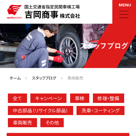
MENU
スタッフブログ
ホーム
スタッフブログ
車両販売
全て
キャンペーン
車検
修理・整備
中古部品（リサイクル部品）
洗車・コーティング
車両販売
その他